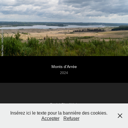
Monts d'Arrée
2024
BreizhPixelWeb
Insérez ici le texte pour la bannière des cookies.
Accepter
Refuser